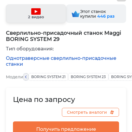
Этот станок
купили
446
раз
2 видео
Сверлильно-присадочный станок Maggi
BORING SYSTEM 29
Тип оборудования:
Однотраверсные сверлильно-присадочные
станки
Модели
BORING SYSTEM 21
BORING SYSTEM 23
BORING SY
Цена по запросу
Смотреть аналоги
Получить предложение