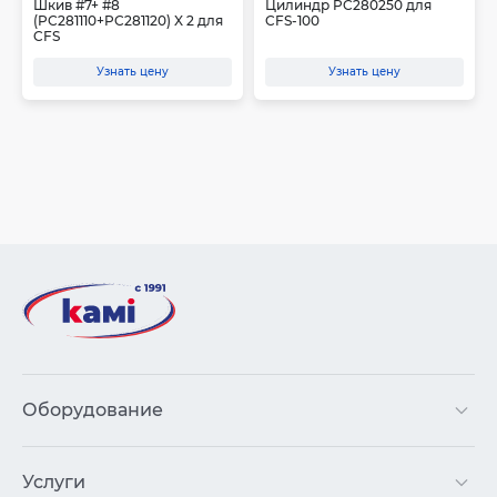
Шкив #7+ #8
Цилиндр PC280250 для
(PC281110+PC281120) X 2 для
CFS-100
CFS
Узнать цену
Узнать цену
Оборудование
Услуги