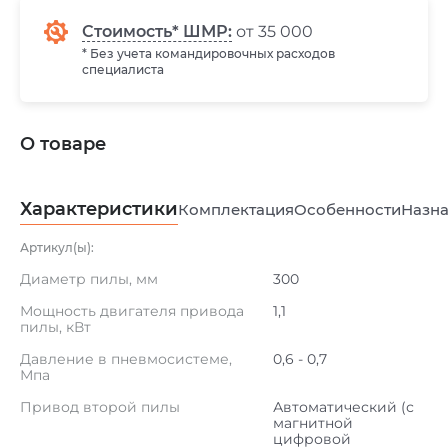
Стоимость* ШМР:
от 35 000
* Без учета командировочных расходов
специалиста
О товаре
Характеристики
Комплектация
Особенности
Назна
Артикул(ы):
Диаметр пилы, мм
300
Мощность двигателя привода
1,1
пилы, кВт
Давление в пневмосистеме,
0,6 - 0,7
Мпа
Привод второй пилы
Автоматический (с
магнитной
цифровой