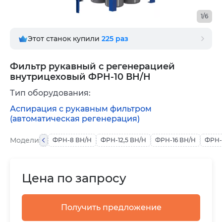
1/6
Этот станок купили
225
раз
Фильтр рукавный с регенерацией
внутрицеховый ФРН-10 ВН/Н
Тип оборудования:
Аспирация с рукавным фильтром
(автоматическая регенерация)
Модели
ФРН-8 ВН/Н
ФРН-12,5 ВН/Н
ФРН-16 ВН/Н
ФРН-
Цена по запросу
Получить предложение