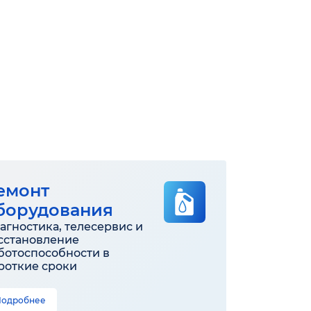
емонт
борудования
агностика, телесервис и
сстановление
ботоспособности в
роткие сроки
Подробнее