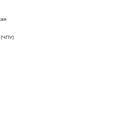
кая
 (ЧПУ)