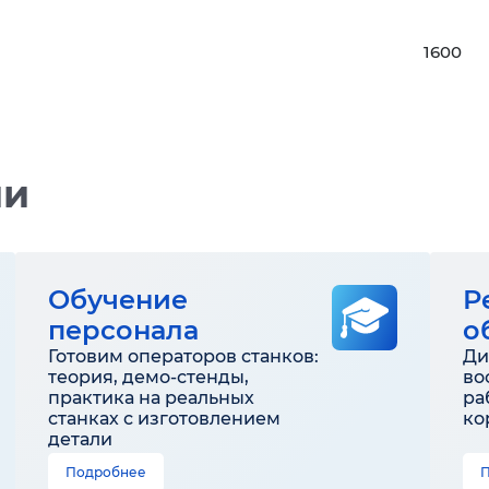
1600
ии
Обучение
Р
персонала
о
Готовим операторов станков:
Ди
теория, демо-стенды,
во
практика на реальных
ра
станках с изготовлением
ко
детали
Подробнее