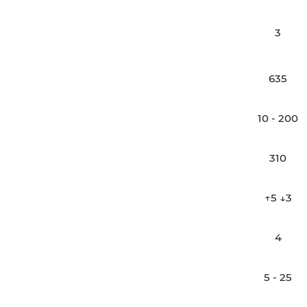
3
635
10 - 200
310
↑5 ↓3
4
5 - 25