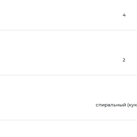
4
2
спиральный (кук