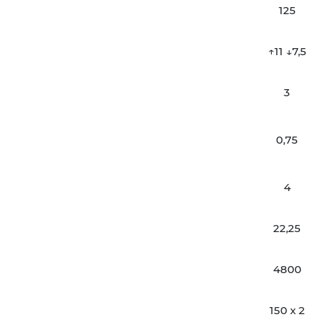
125
↑11 ↓7,5
3
0,75
4
22,25
4800
150 х 2