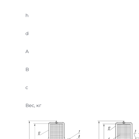
h
d
A
B
c
Вес, кг