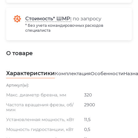
Стоимость* ШМР:
по запросу
* Без учета командировочных расходов
специалиста
О товаре
Характеристики
Комплектация
Особенности
Назна
Артикул(ы):
Макс. диаметр бревна, мм
320
Частота вращения фрезы, об/
2900
мин
Установленная мощность, кВт
11,5
Мощность гидростанции, кВт
0,5