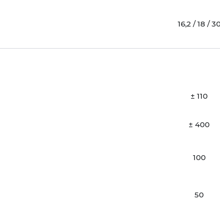
16,2 / 18 / 3
± 110
± 400
100
50