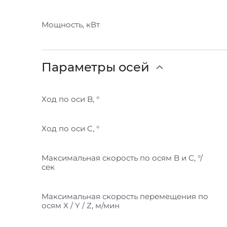
Мощность, кВт
Параметры осей
Ход по оси B, °
Ход по оси C, °
Максимальная скорость по осям B и С, °/
сек
Максимальная скорость перемещения по
осям X / Y / Z, м/мин