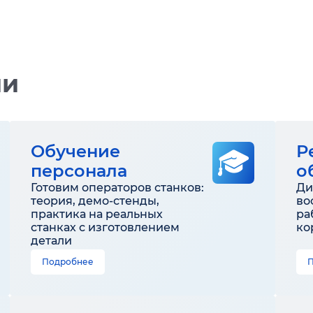
ии
Обучение
Р
персонала
о
Готовим операторов станков:
Ди
теория, демо-стенды,
во
практика на реальных
ра
станках с изготовлением
ко
детали
Подробнее