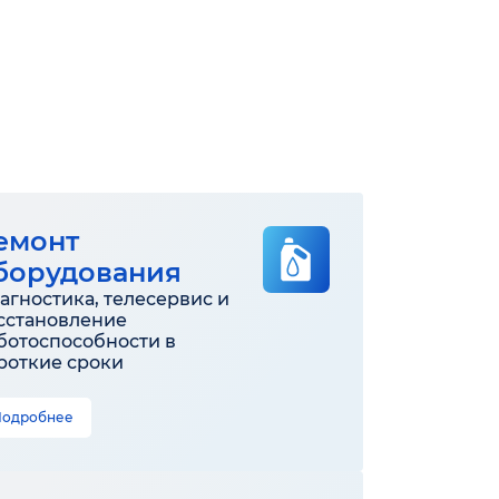
емонт
борудования
агностика, телесервис и
сстановление
ботоспособности в
роткие сроки
Подробнее