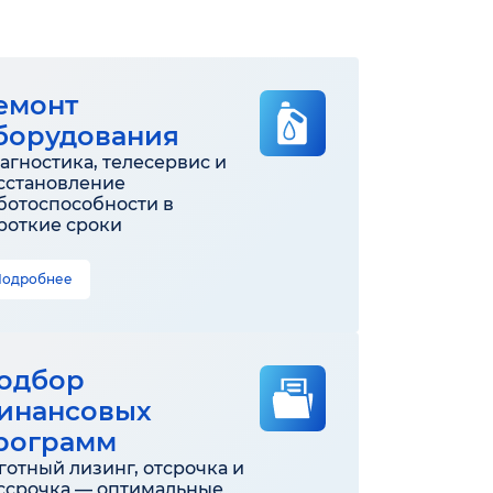
емонт
борудования
агностика, телесервис и
сстановление
ботоспособности в
роткие сроки
Подробнее
одбор
инансовых
рограмм
готный лизинг, отсрочка и
ссрочка — оптимальные