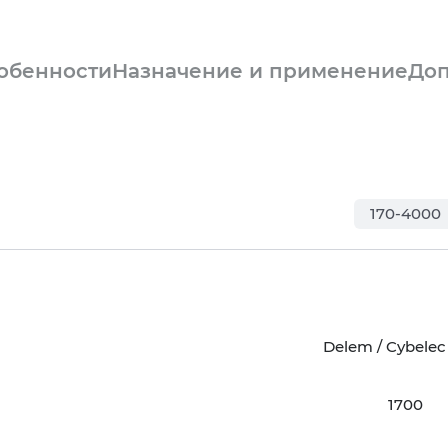
обенности
Назначение и применение
Доп
170-4000
Delem / Cybelec
1700