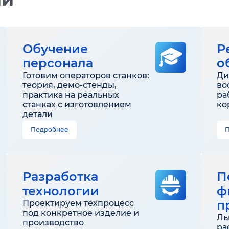
Обучение
Р
персонала
о
Готовим операторов станков:
Ди
теория, демо-стенды,
во
практика на реальных
ра
станках с изготовлением
ко
детали
Подробнее
Разработка
П
технологии
ф
п
Проектируем техпроцесс
под конкретное изделие и
Ль
производство
ра