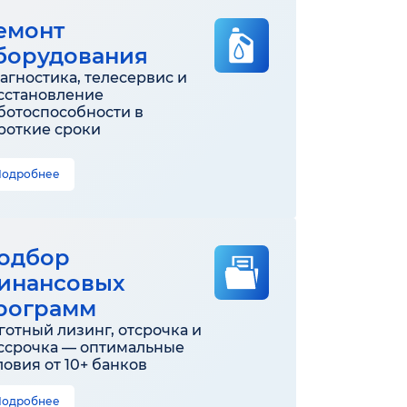
емонт
борудования
агностика, телесервис и
сстановление
ботоспособности в
роткие сроки
Подробнее
одбор
инансовых
рограмм
готный лизинг, отсрочка и
ссрочка — оптимальные
ловия от 10+ банков
Подробнее