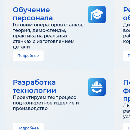
Обучение
Р
персонала
о
Готовим операторов станков:
Ди
теория, демо-стенды,
во
практика на реальных
ра
станках с изготовлением
ко
детали
Подробнее
Разработка
П
технологии
ф
п
Проектируем техпроцесс
под конкретное изделие и
Ль
производство
ра
ус
Подробнее