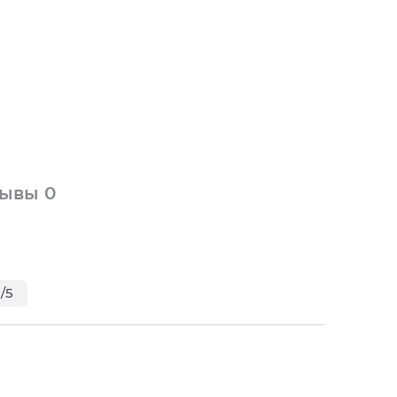
зывы
0
/5