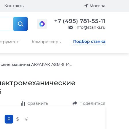
Контакты
Москва
+7 (495) 781-55-11
info@stanki.ru
Подбор станка
струмент
Компрессоры
кие машины AKYAPAK ASM-S 14...
лектромеханические
5
Сравнить
Поделиться
₽
$
¥