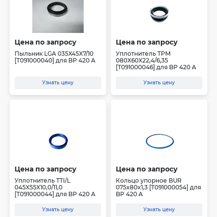
Цена по запросу
Цена по запросу
Пыльник LGA 035X45X7/10
Уплотнитель TPM
[T091000040] для BP 420 A
080X60X22,4/6,35
[T091000046] для BP 420 A
Узнать цену
Узнать цену
Цена по запросу
Цена по запросу
Уплотнитель TTI/L
Кольцо упорное BUR
045X55X10,0/11,0
075x80x1,3 [T091000054] для
[T091000044] для BP 420 A
BP 420 A
Узнать цену
Узнать цену