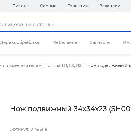
Лизинг
Сервис
Гарантия
Вакансии
Деревообработка
Мебельное
Запчасти
Ин
м и измельчителям
Untha LR, LS, RS
Нож подвижный 34х
Нож подвижный 34х34х23 (SH000
Артикул: З 495118