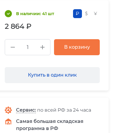
₽
$
¥
В наличии: 41 шт
2 864 ₽
В корзину
Купить в один клик
Сервис
:
по всей РФ за 24 часа
Самая большая складская
программа в РФ