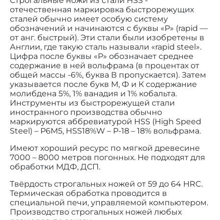
Строгальные ножи из стали HSS -
отечественная маркировка быстрорежущих
сталей обычно имеет особую систему
обозначений и начинаются с буквы «Р» (rapid —
от анг. быстрый). Эти стали были изобретены в
Англии, где такую сталь называли «rapid steel».
Цифра после буквы «Р» обозначает среднее
содержание в ней вольфрама (в процентах от
общей массы -6%, буква В пропускается). Затем
указывается после букв М, Ф и К содержание
молибдена 5%, 1% ванадия и 1% кобальта.
Инструменты из быстрорежущей стали
иностранного производства обычно
маркируются аббревиатурой HSS (High Speed
Steel) – Р6M5, HSS18%W – Р-18 – 18% вольфрама.
Имеют хороший ресурс по мягкой древесине
7000 – 8000 метров погонных. Не подходят для
обработки МДФ, ДСП.
Твёрдость строгальных ножей от 59 до 64 HRC.
Термическая обработка проводится в
специальной печи, управляемой компьютером.
Производство строгальных ножей любых