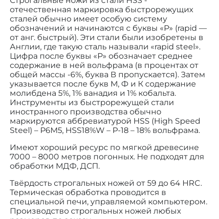
Строгальные ножи из стали HSS -
отечественная маркировка быстрорежущих
сталей обычно имеет особую систему
обозначений и начинаются с буквы «Р» (rapid —
от анг. быстрый). Эти стали были изобретены в
Англии, где такую сталь называли «rapid steel».
Цифра после буквы «Р» обозначает среднее
содержание в ней вольфрама (в процентах от
общей массы -6%, буква В пропускается). Затем
указывается после букв М, Ф и К содержание
молибдена 5%, 1% ванадия и 1% кобальта.
Инструменты из быстрорежущей стали
иностранного производства обычно
маркируются аббревиатурой HSS (High Speed
Steel) – Р6M5, HSS18%W – Р-18 – 18% вольфрама.
Имеют хороший ресурс по мягкой древесине
7000 – 8000 метров погонных. Не подходят для
обработки МДФ, ДСП.
Твёрдость строгальных ножей от 59 до 64 HRC.
Термическая обработка проводится в
специальной печи, управляемой компьютером.
Производство строгальных ножей любых