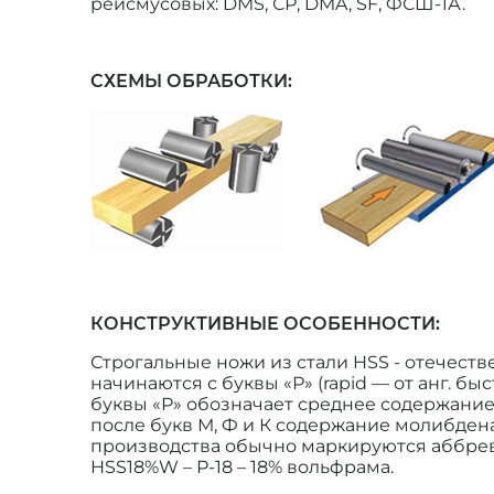
рейсмусовых: DMS, СР, DMA, SF, ФСШ-1А.
СХЕМЫ ОБРАБОТКИ:
КОНСТРУКТИВНЫЕ ОСОБЕННОСТИ:
Строгальные ножи из стали HSS - отечес
начинаются с буквы «Р» (rapid — от анг. бы
буквы «Р» обозначает среднее содержание 
после букв М, Ф и К содержание молибдена
производства обычно маркируются аббревиа
HSS18%W – Р-18 – 18% вольфрама.