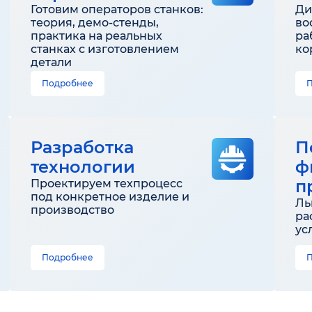
Готовим операторов станков:
Ди
теория, демо-стенды,
во
практика на реальных
ра
станках с изготовлением
ко
детали
Подробнее
Разработка
П
технологии
ф
п
Проектируем техпроцесс
под конкретное изделие и
Ль
производство
ра
ус
Подробнее