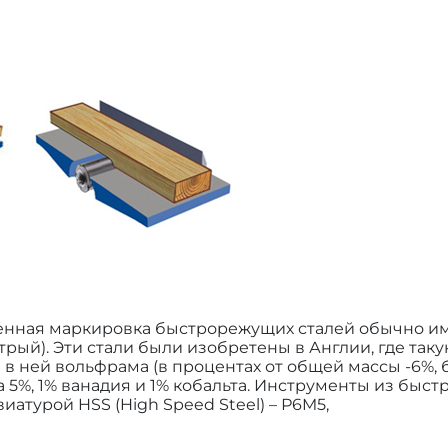
твенная маркировка быстрорежущих сталей обычно и
стрый). Эти стали были изобретены в Англии, где таку
в ней вольфрама (в процентах от общей массы -6%, б
 5%, 1% ванадия и 1% кобальта. Инструменты из быс
турой HSS (High Speed Steel) – Р6M5,