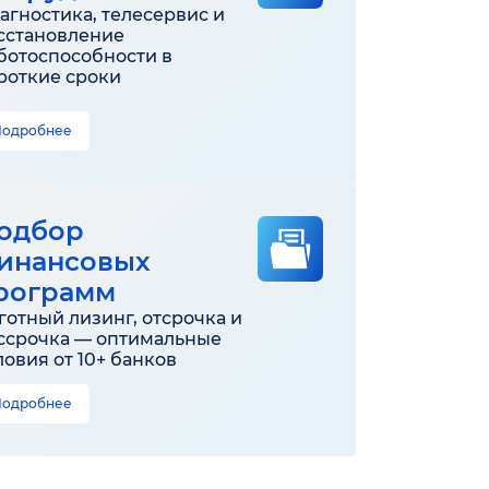
агностика, телесервис и
сстановление
ботоспособности в
роткие сроки
Подробнее
одбор
инансовых
рограмм
готный лизинг, отсрочка и
ссрочка — оптимальные
ловия от 10+ банков
Подробнее