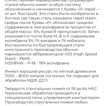
отечественная маркировка быстрорежущих
сталей обычно имеет особую систему
обозначений и начинаются с буквы «Р» (rapid —
от анг. быстрый). Эти стали были изобретены в
Англии, где такую сталь называли «rapid steel».
Цифра после буквы «Р» обозначает среднее
содержание в ней вольфрама (в процентах от
общей массы -6%, буква В пропускается). Затем
указывается после букв М, Ф и К содержание
молибдена 5%, 1% ванадия и 1% кобальта.
Инструменты из быстрорежущей стали
иностранного производства обычно
маркируются аббревиатурой HSS (High Speed
Steel) – Р6M5,
HSS18%W – Р-18 – 18% вольфрама.
Имеют хороший ресурс по мягкой древесине
7000 – 8000 метров погонных. Не подходят для
обработки МДФ, ДСП.
Твёрдость строгальных ножей от 59 до 64 HRC.
Термическая обработка проводится в
специальной печи, управляемой компьютером.
Производство строгальных ножей любых