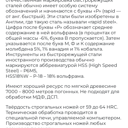
отечественная маркировка быстрорежущих
сталей обычно имеет особую систему
обозначений и начинаются с буквы «Р» (rapid —
от анг. быстрый). Эти стали были изобретены в
Англии, где такую сталь называли «rapid steel».
Цифра после буквы «Р» обозначает среднее
содержание в ней вольфрама (в процентах от
общей массы -6%, буква В пропускается). Затем
указывается после букв М, Ф и К содержание
молибдена 5%, 1% ванадия и 1% кобальта.
Инструменты из быстрорежущей стали
иностранного производства обычно
маркируются аббревиатурой HSS (High Speed
Steel) – Р6M5,
HSS18%W – Р-18 – 18% вольфрама.
Имеют хороший ресурс по мягкой древесине
7000 – 8000 метров погонных. Не подходят для
обработки МДФ, ДСП.
Твёрдость строгальных ножей от 59 до 64 HRC.
Термическая обработка проводится в
специальной печи, управляемой компьютером.
Производство строгальных ножей любых