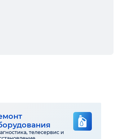
емонт
борудования
агностика, телесервис и
сстановление