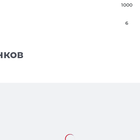
1000
6
нков