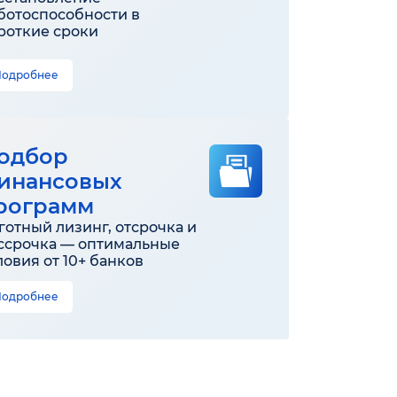
ботоспособности в
роткие сроки
Подробнее
одбор
инансовых
рограмм
готный лизинг, отсрочка и
ссрочка — оптимальные
ловия от 10+ банков
Подробнее