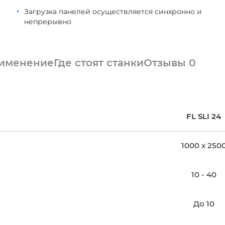
Загрузка панелей осуществляется синхронно и
непрерывно
рименение
Где стоят станки
Отзывы
0
FL SLI 24
1000 x 250
10 - 40
До 10