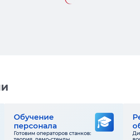
ии
Обучение
Р
персонала
о
Готовим операторов станков:
Ди
теория, демо-стенды,
во