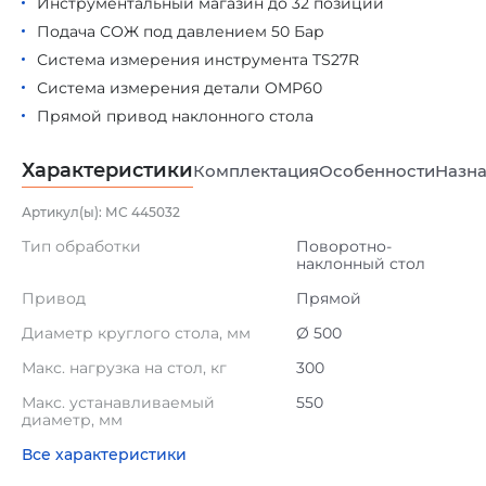
Инструментальный магазин до 32 позиций
Подача СОЖ под давлением 50 Бар
Система измерения инструмента TS27R
Система измерения детали OMP60
Прямой привод наклонного стола
Характеристики
Комплектация
Особенности
Назна
Артикул(ы): МС 445032
Тип обработки
Поворотно-
наклонный стол
Привод
Прямой
Диаметр круглого стола, мм
Ø 500
Макс. нагрузка на стол, кг
300
Макс. устанавливаемый
550
диаметр, мм
Все характеристики