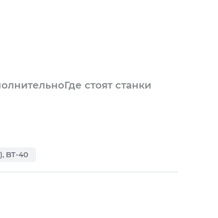
олнительно
Где стоят станки
), BT-40