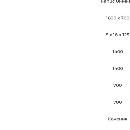
Fanuc 0i-MF(
1600 x 700
5 x 18 x 125
1400
1400
700
700
Качения