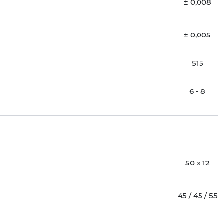
± 0,008
± 0,005
515
6 - 8
50 x 12
45 / 45 / 55