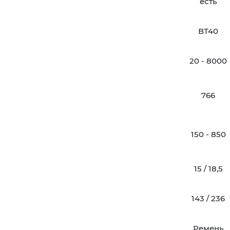
есть
ВТ40
20 - 8000
766
150 - 850
15 / 18,5
143 / 236
Ремень